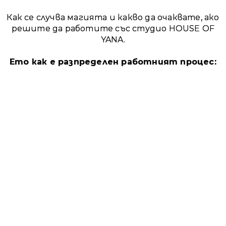
Как се случва магията и какво да очаквате, ако
решите да работите със студио HOUSE OF
YANA.
Ето как е разпределен работният процес: